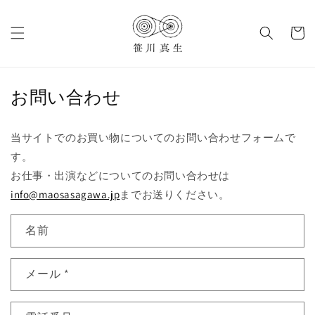
コンテ
カ
ンツに
進む
ー
ト
お問い合わせ
お
当サイトでのお買い物についてのお問い合わせフォームで
問
す。
い
お仕事・出演などについてのお問い合わせは
合
info@maosasagawa.jp
までお送りください。
わ
せ
名前
フ
ォ
ー
メール
*
ム