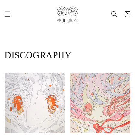
コンテ
カ
ンツに
進む
ー
ト
DISCOGRAPHY