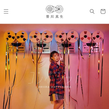
コンテ
カ
ンツに
進む
ー
ト