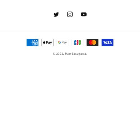
Twitter
Instagram
YouTube
決
済
© 2022, Mao Sasagawa.
方
法