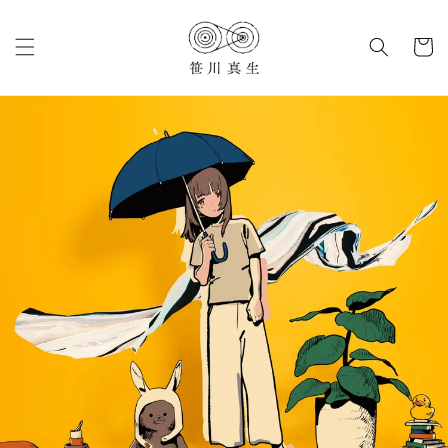
コンテ
カ
ンツに
進む
ー
ト