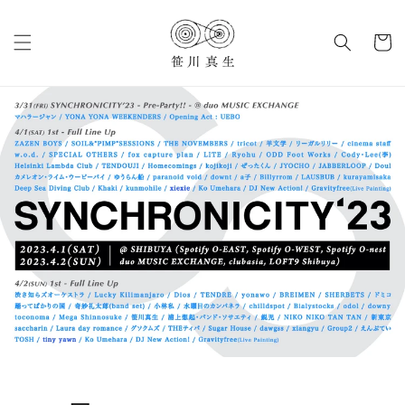
コンテ
カ
ンツに
進む
ー
ト