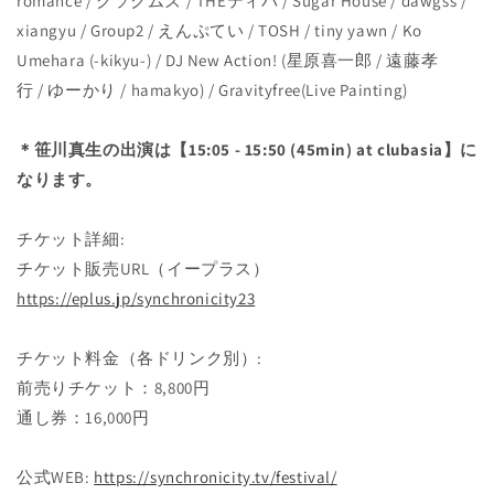
romance /
グソクムズ
/ THE
ティバ
/ Sugar House / dawgss /
xiangyu / Group2 /
えんぷてい
/ TOSH / tiny yawn / Ko
Umehara (-kikyu-) / DJ New Action! (
星原喜一郎
/
遠藤孝
行
/
ゆーかり
/ hamakyo) / Gravityfree(Live Painting)
＊笹川真生の出演は【15:05 - 15:50 (45min) at clubasia】に
なります。
チケット詳細:
チケット販売URL（イープラス）
https://eplus.jp/synchronicity23
チケット料金（各ドリンク別）:
前売りチケット：8,800円
通し券：16,000円
公式WEB:
https://synchronicity.tv/festival/