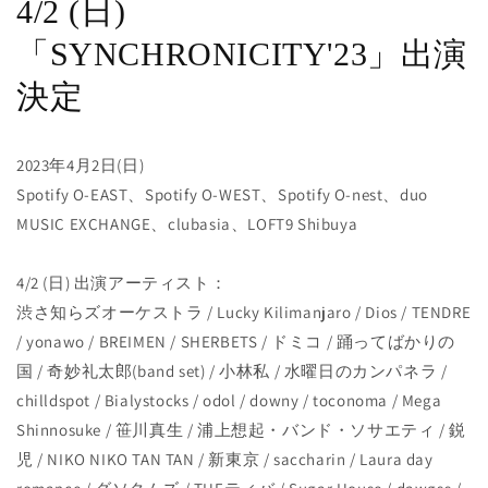
4/2 (日)
「SYNCHRONICITY'23」出演
決定
2023年4月2日(日)
Spotify O-EAST、Spotify O-WEST、Spotify O-nest、duo
MUSIC EXCHANGE、clubasia、LOFT9 Shibuya
4/2 (日) 出演アーティスト：
渋さ知らズオーケストラ
/ Lucky Kilimanjaro / Dios / TENDRE
/ yonawo / BREIMEN / SHERBETS /
ドミコ
/
踊ってばかりの
国
/
奇妙礼太郎
(band set) /
小林私
/
水曜日のカンパネラ
/
chilldspot / Bialystocks / odol / downy / toconoma / Mega
Shinnosuke /
笹川真生
/
浦上想起・バンド・ソサエティ
/
鋭
児
/ NIKO NIKO TAN TAN /
新東京
/ saccharin / Laura day