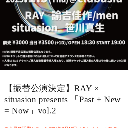
【振替公演決定】RAY ×
situasion presents 「Past + New
= Now」vol.2