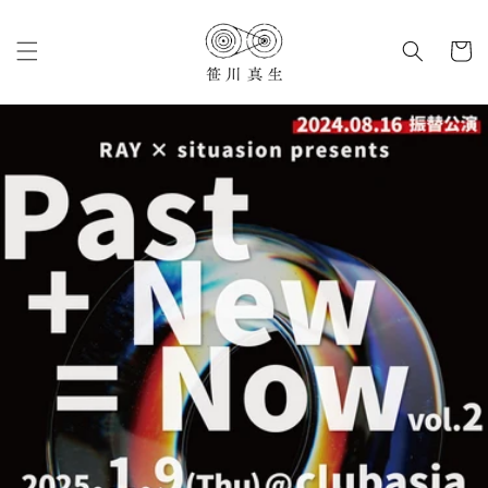
コンテ
カ
ンツに
進む
ー
ト