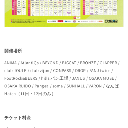
開催場所
ANIMA / AtlantiQs / BEYOND / BIGCAT / BRONZE / CLAPPER /
club JOULE / club vijon / CONPASS / DROP / FANJ twice /
FootRock&BEERS / hills パン工場 / JANUS / OSAKA MUSE /
OSAKA RUIDO / Pangea / soma / SUNHALL / VARON / なんば
Hatch（11日・12日のみ）
チケット料金